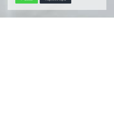
Dental Wellness Ιατρείο
Οδοντιατρικής ψηφιακής
τεχνολογίας
Αποστολή
Στην «Dental Wellness» η θεραπεία βασίζεται